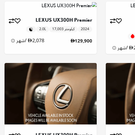
LEXUS UX300H Premier
2024
17,003 كيلومتر
2.0L
2,078
/
شهر
129,900
/
شهر