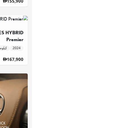
155,900
ES HYBRID
Premier
2024
24,554 كيل
167,900