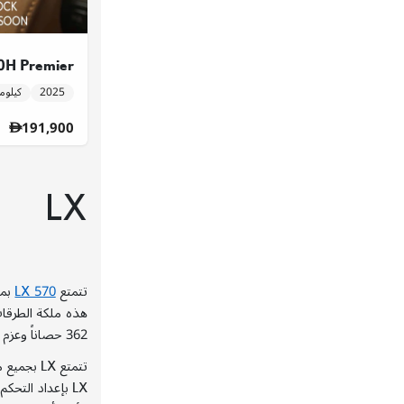
H Premier
2025
19,412 كيل
191,900
LX
تتمتع
LX 570
بمظ
هذه ملكة الطرقا
362
حصاناً وعزم 
تتمتع
LX
بجميع مي
LX
بإعداد التحكم