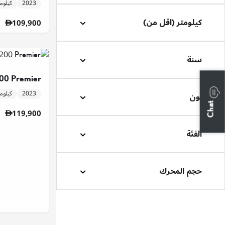
2023
11,851 كيل
كيلومتر (اقل من)
109,900
سنة
0 Premier
2023
35,669 كيل
لون
Chat
119,900
الفئة
حجم المحرك