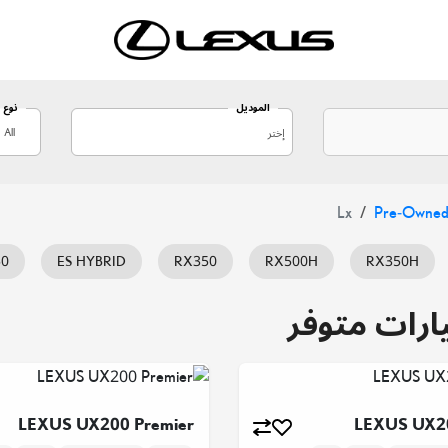
الموديل
نوع
All
Lx
Pre-Owned
50
ES HYBRID
RX350
RX500H
RX350H
UX200
NX350H
NX350
LX700H
LX600
LEXUS UX200 Premier
LEXUS UX20