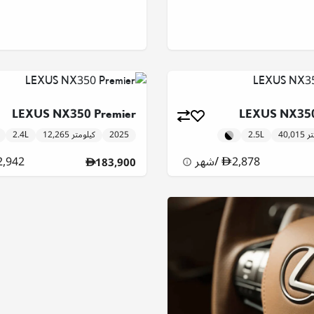
LEXUS NX350 Premier
LEXUS NX350
ومتر
2.5L
2025
12,265 كيلومتر
2.4L
2,878
/
شهر
2,942
183,900