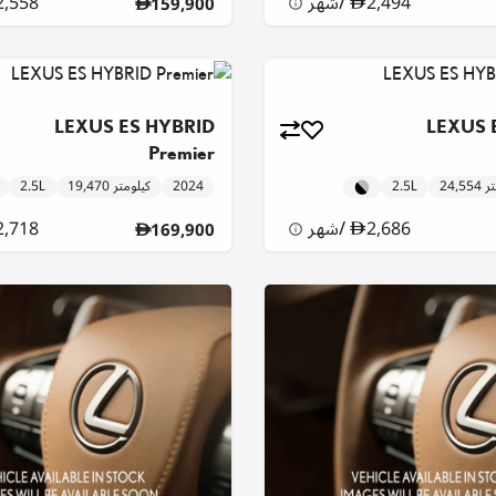
2,494
/
شهر
2,558
159,900
LEXUS ES HYBRID
LEXUS 
Premier
ومتر
2.5L
2024
19,470 كيلومتر
2.5L
2,686
/
شهر
2,718
169,900