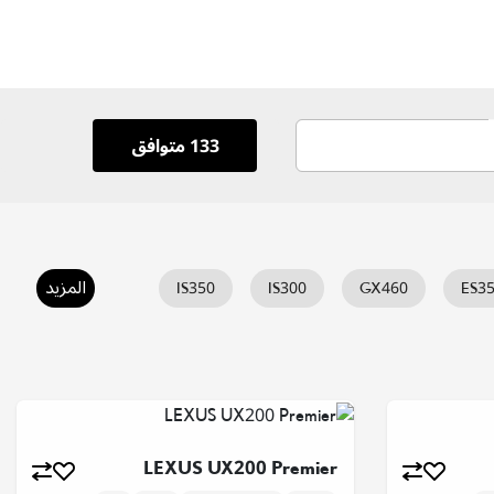
133 متوافق
المزيد
IS350
IS300
GX460
ES3
UX300H
LEXUS UX200 Premier