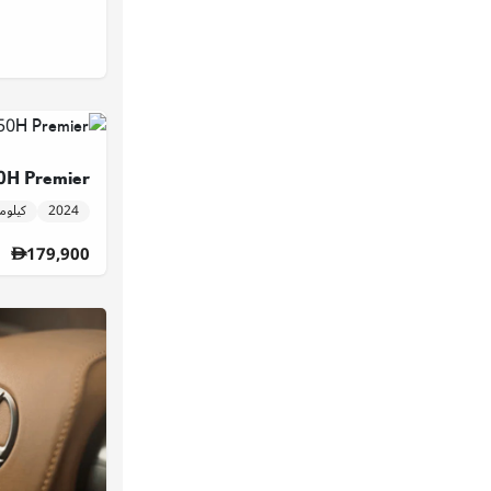
H Premier
2024
40,015 كيل
179,900