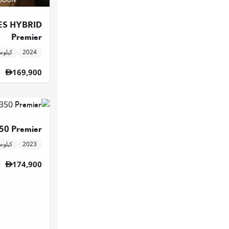
ES HYBRID
Premier
2024
18,164 كيل
169,900
0 Premier
2023
29,689 كيل
174,900