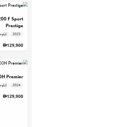
00 F Sport
Prestige
2023
56,957 كيل
129,900
H Premier
2024
23,461 كيل
129,900