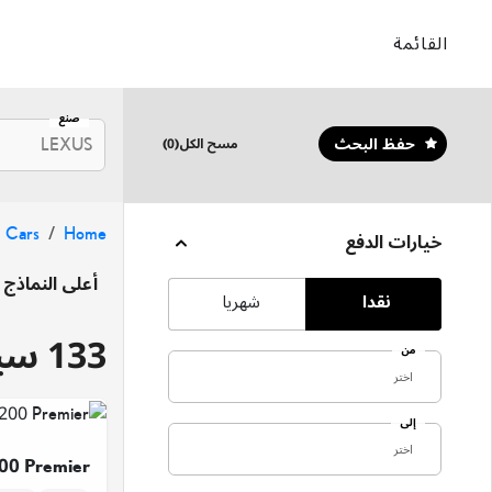
القائمة
صنع
LEXUS
حفظ البحث
مسح الكل
(
0
)
 Cars
Home
خيارات الدفع
أعلى النماذج
نقدا
شهريا
LC500
133 سيارات متوفر
من
اختر
إلى
اختر
0 Premier