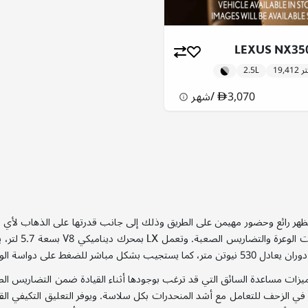
LEXUS NX350
ومتر
2.5L
3,070
/
شهر
هر رائع وحضور مهيمن على الطريق وذلك إلى جانب قدرتها على الذهاب لأي مكان 
ت الوعرة والتضاريس الصعبة. وتعمل
LX
بمحرك ديناميكي
V8
بسعة
5.7
لتر، 
دوران يعادل
530
نيوتن متر، كما يستجيب بشكل مباشر للضغط على دواسة الوقود
زات مساعدة السائق التي قد ترغب بوجودها أثناء القيادة ضمن التضاريس الصعب
 في الزحف للتعامل مع أشد المنحدرات بكل سلاسة. ويوفر التعليق التكيفي القا