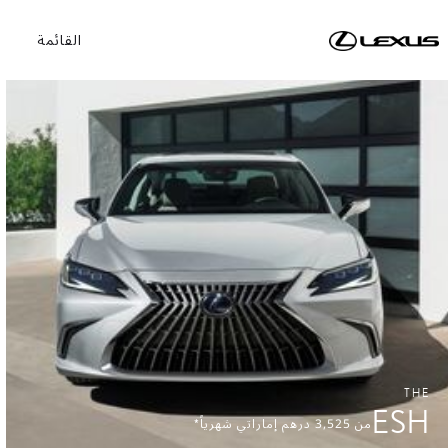
القائمة
THE
ESH
من
3,525
درهم إماراتي شهرياً*