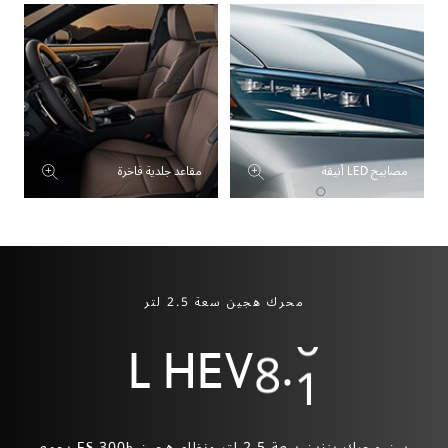
5
6
7
8
مصابيح LED أنيقة
مقاعد جلدية فاخرة
9
0
0
2
1
محرك هجين سعة 2.5 لتر
.
L HEV
3
2
4
يجمع ES 300h بين محرك بنزين سعة 2.5 لتر ونظام هجين