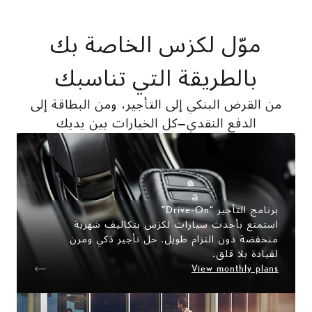
موّل لكزس الخاصة بك
بالطريقة التي تناسبك
من القرض البنكي إلى التأجير، ومن البطاقة إلى
الدفع النقدي—كل الخيارات بين يديك
برنامج التأجير “Drive‑On”
استمتع بأحدث سيارات لكزس بتكاليف شهرية
منخفضة دون التزام طويل. حل تأجير ذكي ومرن
لقيادة بلا قلق.
View monthly plans