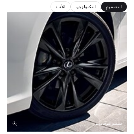
6
التصميم
التكنولوجيا
الأداء
7
8
9
0
1
3
4
تصميم جنوط مميز