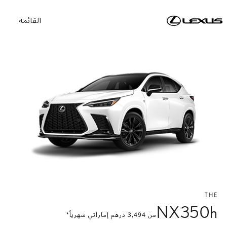
القائمة
THE
NX350h
من
3,494
درهم إماراتي شهرياً*