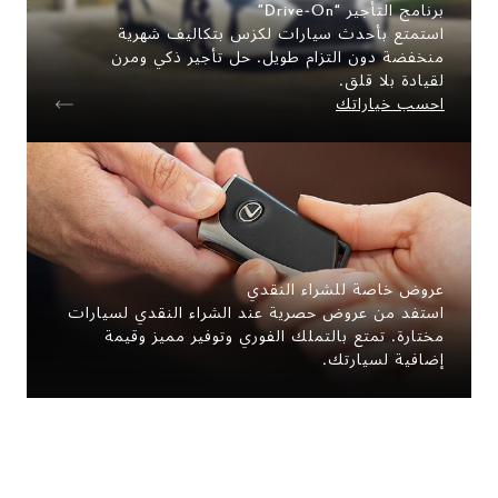
برنامج التأجير “Drive‑On”
استمتع بأحدث سيارات لكزس بتكاليف شهرية
منخفضة دون التزام طويل. حل تأجير ذكي ومرن
لقيادة بلا قلق.
احسب خياراتك
عروض خاصة للشراء النقدي
استفد من عروض حصرية عند الشراء النقدي لسيارات
مختارة. تمتع بالتملك الفوري وتوفير مميز وقيمة
إضافية لسيارتك.