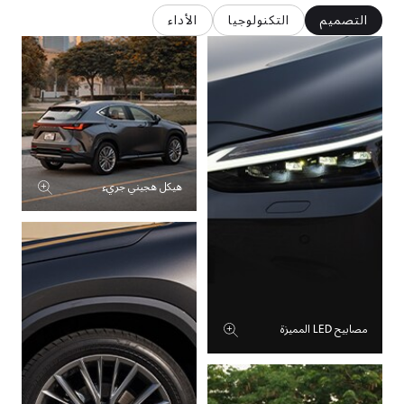
التصميم
التكنولوجيا
الأداء
هيكل هجيني جريء
مصابيح LED المميزة