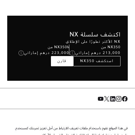
اكتشف سلسلة NX
NX الأكثر تطورًا على الإطلاق
NX350 من
NX350h من
213,000 درهم إماراتي
223,000 درهم إماراتي
استكشف NX350
قارن
في هذا الموقع نقوم باستخدام ملفات تعريف الارتباط من أجل تعزيز تجربتك كمستخدم.
© الفطيم 2026. جميع الحقوق محفوظة.