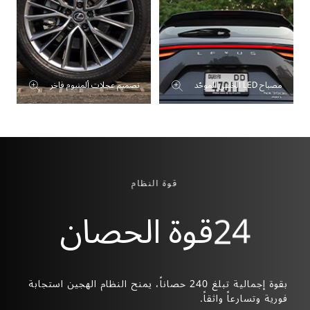
مصباح LED الخلفي الموحّد
تصميم عجلات ألمنيوم فاخر
قوة النظام
قوة الحصان
2
4
بقوة إجمالية تبلغ 240 حصاناً، يمنح النظام الهجين استجابة
أداء
فورية وتسارعاً واثقاً.
فورية 