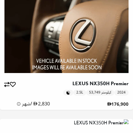
LEXUS NX350H Premier
2024
53,749 كيلومتر
2.5L
2,830
/
شهر
176,900