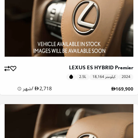
LEXUS ES HYBRID Premier
2024
18,164 كيلومتر
2.5L
2,718
/
شهر
169,900