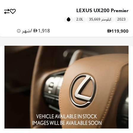
LEXUS UX200 Premier
2023
35,669 كيلومتر
2.0L
1,918
/
شهر
119,900