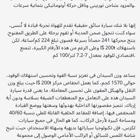
والمزود بشاحن توربيني وناقل حركة أوتوماتيكي بثمانية سرعات.
إنها بلا شك سيارة سائق حقيقية تقدم للهواة تجربة قيادة لا تُنسى،
سواء كنت تتجول ضمن المدينة أو تقوم برحلة على الطريق المفتوح.
ينتج محركها 241 حصاناً بسرعة قصوى تبلغ 224 كم/ساعة، لكن
وعلى الرغم من هذه الأرقام الكبيرة، تتمتع IS 200t باستهلاك
اقتصادي للوقود بمعدل 7-7.2 لتر/100 كم.
يساعد وزن السيدان في تعزيز نسبة القوة وتحسين استهلاك الوقود،
حيث يبلغ وزن IS 200t حوالي 1570 كجم، كما يعمل انخفاض مركز
الثقل والهيكل المقوى على تحسين المعاملة، ما يعني قدرة سيارة
السيدان هذه على التعامل مع المنعطفات الضيقة بسلاسة ودون أية
إرباك. تتميز مقصورتها الداخلية بهدوئها وسعتها ووضع القيادة
المنخفض فيها، إضافة للمقاعد الخلفية القابلة للطي بنسبة 40/60
ومساحة كبيرة لأرجل الركاب. كما هو الحال في جميع سيارات
لكزس، فإن تكنولوجيا سياراتها بديهية وسهلة الاستخدام، حيث تتيح
شاشة اللمس للسائق أو الراكب الأمامي الوصول إلى مجموعة