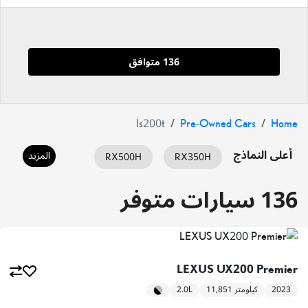
136 متوافق
Is200t
Pre-Owned Cars
Home
أعلى النماذج
المزيد
RX500H
RX350H
ES350
ES HYBRID
RX350
136 سيارات متوفر
IS350
IS300
GX460
LX700H
LX600
LC500
LEXUS UX200 Premier
UX200
NX350H
NX350
2023
11,851 كيلومتر
2.0L
UX300H