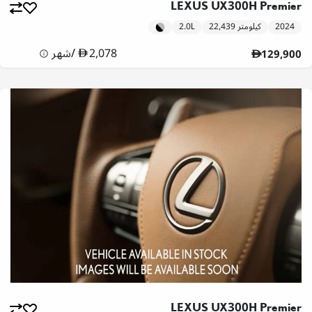
LEXUS UX300H Premier
2024
22,439 كيلومتر
2.0L
2,078
/
شهر
129,900
LEXUS UX300H Premier