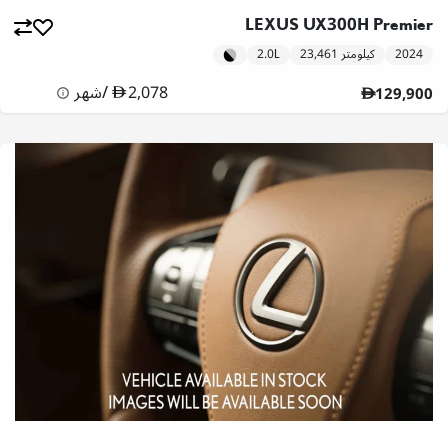
LEXUS UX300H Premier
2024
23,461 كيلومتر
2.0L
2,078
/
شهر
129,900