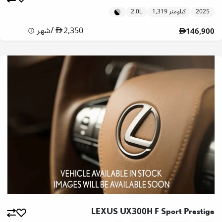
2025
1,319 كيلومتر
2.0L
2,350
/
شهر
146,900
LEXUS UX300H F Sport Prestige