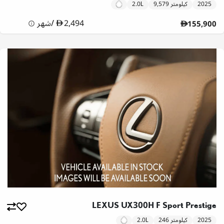
2025
9,579 كيلومتر
2.0L
2,494
/
شهر
155,900
LEXUS UX300H F Sport Prestige
2025
246 كيلومتر
2.0L