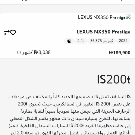
LEXUS NX350 Prestige
2024
36,375 كيلومتر
2.4L
3,038
/
شهر
189,900
IS200t
بتصميمها الجديد كلياً والمختلف عن موديلات IS السابقة، تمثل IS
200t التغيير في نمط لكزس. حيث تحتوي IS 200t على بعض
الزخارف الجريئة التي تجعل منها نموذجاً مميزاً للغاية مقارنة
بسابقاتها، لتخرج بسيارة سيدان ذات مظهر يكسر الشكل النمطي
لسيارات السيدان الفاخرة. تتميز IS 200t إلى جانب مظهرها الفريد
بأدائها العملي والاستثنائي بفضل محركها القوي ذو سعة 2.0 لتر