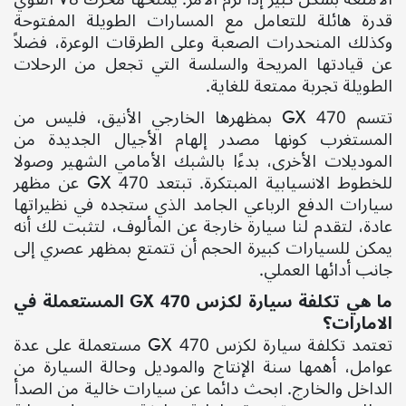
قدرة هائلة للتعامل مع المسارات الطويلة المفتوحة
وكذلك المنحدرات الصعبة وعلى الطرقات الوعرة، فضلاً
عن قيادتها المريحة والسلسة التي تجعل من الرحلات
الطويلة تجربة ممتعة للغاية.
تتسم
GX 470
بمظهرها الخارجي الأنيق، فليس من
المستغرب كونها مصدر إلهام الأجيال الجديدة من
الموديلات الأخرى، بدءًا بالشبك الأمامي الشهير وصولا
للخطوط الانسيابية المبتكرة. تبتعد
GX 470
عن مظهر
سيارات الدفع الرباعي الجامد الذي ستجده في نظيراتها
عادة، لتقدم لنا سيارة خارجة عن المألوف، لتثبت لك أنه
يمكن للسيارات كبيرة الحجم أن تتمتع بمظهر عصري إلى
جانب أدائها العملي.
ما هي تكلفة سيارة لكزس
GX 470
المستعملة في
الامارات؟
تعتمد تكلفة سيارة لكزس
GX 470
مستعملة على عدة
عوامل، أهمها سنة الإنتاج والموديل وحالة السيارة من
الداخل والخارج. ابحث دائما عن سيارات خالية من الصدأ