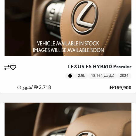
LEXUS ES HYBRID Premier
2024
18,164 كيلومتر
2.5L
2,718
/
شهر
169,900