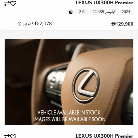
LEXUS UX300H Premier
2024
22,439 كيلومتر
2.0L
2,078
/
شهر
129,900
LEXUS UX300H Premier