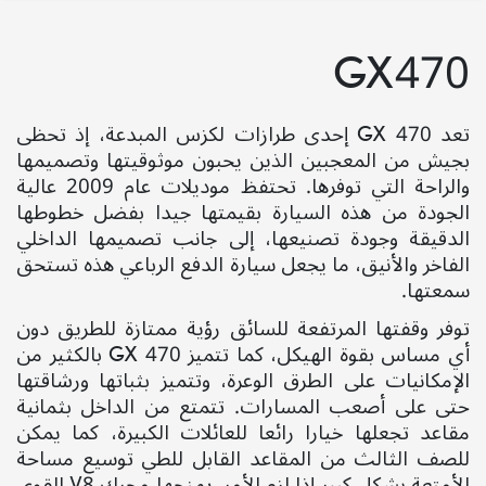
GX470
تعد
GX 470
إحدى طرازات لكزس المبدعة، إذ تحظى
بجيش من المعجبين الذين يحبون موثوقيتها وتصميمها
والراحة التي توفرها. تحتفظ موديلات عام
2009
عالية
الجودة من هذه السيارة بقيمتها جيدا بفضل خطوطها
الدقيقة وجودة تصنيعها، إلى جانب تصميمها الداخلي
الفاخر والأنيق، ما يجعل سيارة الدفع الرباعي هذه تستحق
سمعتها.
توفر وقفتها المرتفعة للسائق رؤية ممتازة للطريق دون
أي مساس بقوة الهيكل، كما تتميز
GX 470
بالكثير من
الإمكانيات على الطرق الوعرة، وتتميز بثباتها ورشاقتها
حتى على أصعب المسارات. تتمتع من الداخل بثمانية
مقاعد تجعلها خيارا رائعا للعائلات الكبيرة، كما يمكن
للصف الثالث من المقاعد القابل للطي توسيع مساحة
الأمتعة بشكل كبير إذا لزم الأمر. يمنحها محرك
V8
القوي