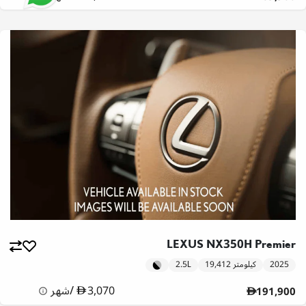
LEXUS NX350H Premier
2025
19,412 كيلومتر
2.5L
3,070
/
شهر
191,900