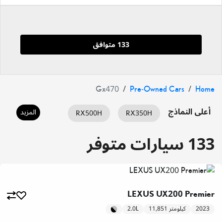
133 متوافق
Gx470
Pre-Owned Cars
Home
أعلى النماذج
المزيد
RX500H
RX350H
ES350
ES HYBRID
RX350
133 سيارات متوفر
IS350
IS300
GX460
LX700H
LX600
LC500
LEXUS UX200 Premier
UX200
NX350H
NX350
2023
11,851 كيلومتر
2.0L
UX300H