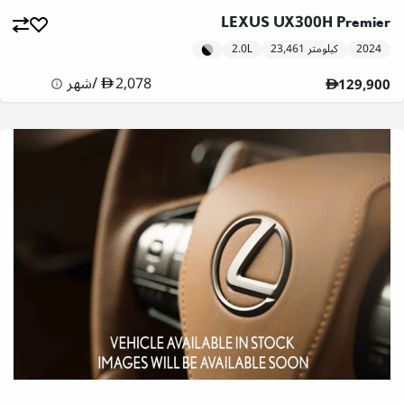
LEXUS UX300H Premier
2024
23,461 كيلومتر
2.0L
2,078
/
شهر
129,900