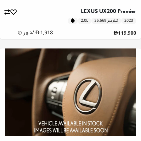
LEXUS UX200 Premier
2023
35,669 كيلومتر
2.0L
1,918
/
شهر
119,900