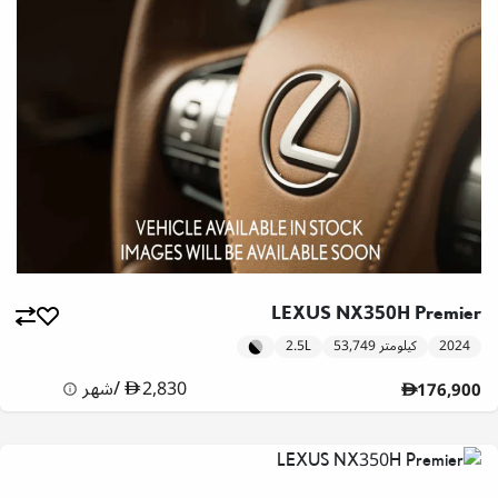
LEXUS NX350H Premier
2024
53,749 كيلومتر
2.5L
2,830
/
شهر
176,900