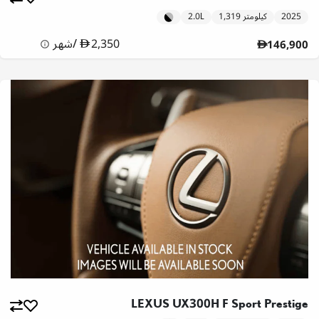
2025
1,319 كيلومتر
2.0L
2,350
/
شهر
146,900
LEXUS UX300H F Sport Prestige