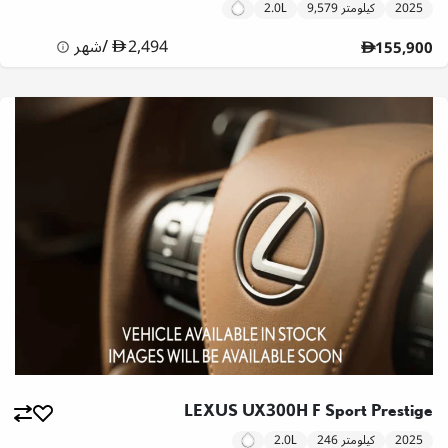
2025
9,579 كيلومتر
2.0L
2,494
/
شهر
155,900
LEXUS UX300H F Sport Prestige
2025
246 كيلومتر
2.0L