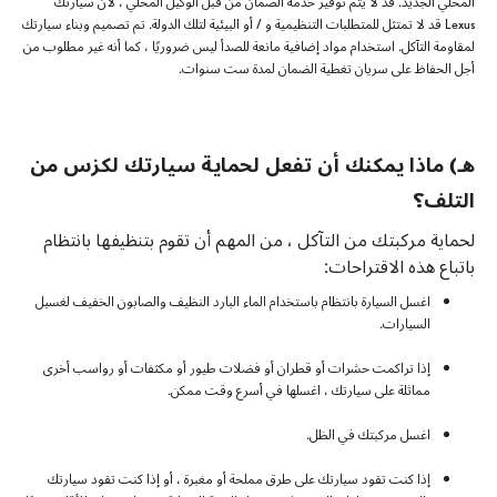
المحلي الجديد. قد لا يتم توفير خدمة الضمان من قبل الوكيل المحلي ، لأن سيارتك
Lexus قد لا تمتثل للمتطلبات التنظيمية و / أو البيئية لتلك الدولة. تم تصميم وبناء سيارتك
لمقاومة التآكل. استخدام مواد إضافية مانعة للصدأ ليس ضروريًا ، كما أنه غير مطلوب من
أجل الحفاظ على سريان تغطية الضمان لمدة ست سنوات.
هـ) ماذا يمكنك أن تفعل لحماية سيارتك لكزس من
التلف؟
لحماية مركبتك من التآكل ، من المهم أن تقوم بتنظيفها بانتظام
باتباع هذه الاقتراحات:
اغسل السيارة بانتظام باستخدام الماء البارد النظيف والصابون الخفيف لغسيل
السيارات.
إذا تراكمت حشرات أو قطران أو فضلات طيور أو مكثفات أو رواسب أخرى
مماثلة على سيارتك ، اغسلها في أسرع وقت ممكن.
اغسل مركبتك في الظل.
إذا كنت تقود سيارتك على طرق مملحة أو مغبرة ، أو إذا كنت تقود سيارتك