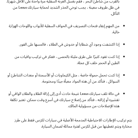
بالقرب من شاطئ البحر ، فقم بغسل العربة السفلية مرة واحدة على الأقل شهريًا.
في ظل ظروف معينة ، يجب توخي الحذر الشديد لحماية سيارتك Lexus من
التآكل.
من المهم إبقاء فتحات التصريف في الحواف السفلية للأبواب واللوحات الهزازة
خالية.
إذا اكتشفت وجود أي شظايا أو خدوش في الطلاء ، فالمسها على الفور.
إذا كنت تقود كثيرًا على طرق مليئة بالحصى ، ففكر في تركيب واقيات من
الطين أو الحجر خلف كل عجلة.
إذا كنت تحمل حمولة خاصة ، مثل الكيماويات أو الأسمدة أو معدات الشاطئ أو
السوائل ، فتأكد من أن هذه المواد معبأة جيدًا ومختومة.
في حالة تلف سيارتك Lexus نتيجة حادث أدى إلى إزالة الطلاء والطلاء الواقي أو
تقشيره أو إزالته ، فتأكد من إصلاح سيارتك في أسرع وقت ممكن. تعتبر تكلفة
هذه الإصلاحات من مسؤولية المالك.
يتم تركيب الإطارات الاحتياطية المدمجة الأصلية في سيارات لكزس فقط على طرز
مختارة ويتم تغطيتها من قبل لكزس لفترة مماثلة لضمان السيارة.