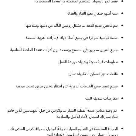
فقط المواد ومواد التشحيم المعتمدة من Lexus المستخدمة
ستة أشهر ضمان قطع الغيار والعمالة
يتم فحص جميع المعدات بشكل روتيني للتأكد من دقتها وسلامتها
خدمة قياسية متوفرة في جميع أنحاء دولة الإمارات العربية المتحدة
جميع الفنيين مدربين في المصنع ويستخدمون أدوات Lexus الخاصة المناسبة.
معلومات فنية حديثة وكتيبات ورشة العمل
قائمة تحقق لضمان الدقة والاتساق
سيتم تنفيذ جميع الخدمات الدورية أثناء انتظارك (عن طريق تحديد موعد)
ممارسات صديقة للبيئة
تم وضع معايير خدمة الفطيم للسيارات ولكزس من قبل المهندسين الذين قاموا
ببناء سيارتك لضمان الأداء الأمثل والسلامة
الصيانة المنتظمة في الفطيم للسيارات وفقًا لجدول الصيانة لكزس الخاص بك ،
تحمي استثماراتك وتضمن قيمة ممتازة لإعادة البيع