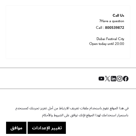
Call Us
Have a question?
Call :
800539872
Dubai Festival City
Open today until 20:00
في هذا الموقع نقوم باستخدام ملفات تعريف الارتباط من أجل تعزيز تجربتك كمستخدم.
© الفطيم 2026. جميع الحقوق محفوظة.
سياسة الخصوصية
الشروط والأحكام
سياسة ملفات تعريف الارتباط
باستمرار استخدامك لهذا الموقع فإنك توافق على الشروط والأحكام
خريطة الموقع
تغيير الإعدادات
موافق