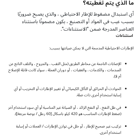
ما الذي يتم تغطيته؟
أي استبدال مضغوط للإطار الاحتياطي ، والذي يصبح ضروريًا
بسبب عيب في المواد أو التصنيع ، يكون مضمونًا باستثناء
العناصر المدرجة ضمن "الاستثناءات".
استثناءات
الإطارات الاحتياطية المدمجة التي لا يمكن صيانتها بسبب:
الإصابات الناجمة عن مخاطر الطريق (مثل الثقب ، والجروح ، والتلف الناتج عن
الصدمات ، والكدمات ، والعقبات ، أو دوران العجلة ، سواء كانت قابلة للإصلاح
أم لا).
الحوادث أو الحرائق أو التآكل الكيميائي أو تغيير الإطارات أو التخريب أو أي
إساءة استخدام أخرى ذات صلة.
في ظل النفخ ، أو النفخ الزائد ، أو الصيانة غير المناسبة أو أي سوء استخدام آخر
(ضغط الإطارات المناسب هو 420 كيلو باسكال [60 رطل / بوصة مربعة]).
تركيب غير صحيح للإطار ، أو خلل في توازن الإطارات / العجلات أو إساءة
استخدام أخرى.