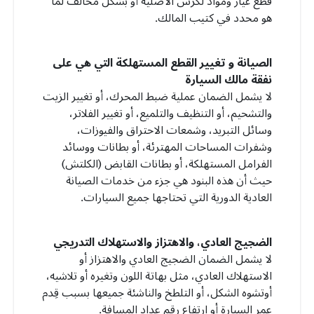
قطع غيار ومواد لكزس الأصلية أو بشكل مخالف لما
هو محدد في كتيب المالك.
الصيانة و تغيير القطع المستهلكة التي هي على
نفقة مالك السيارة
لا يشمل الضمان عملية ضبط المحرك، أو تغيير الزيت
والتشحيم، أو التنظيف والتلميع، أو تغيير الفلاتر،
وسائل التبريد، وشمعات الاحتراق والفيوزات،
وشفرات المساحات المهترئة، أو بطانات ووسائد
الفرامل المستهلكة، أو بطانات القابض (الكلتش)
حيث أن هذه البنود هي جزء من خدمات الصيانة
العادية الدورية التي تحتاجها جميع السيارات.
الضجيج العادي، والاهتزاز والاستهلاك التدريجي
لا يشمل الضمان الضجيج العادي والاهتزاز أو
الاستهلاك العادي، مثل بهاتة اللون وتغيره أو تلاشيه،
أوتشوه الشكل، أو التلطخ والناشئة جميعها بسبب قِدم
عمر السيارة أو ارتفاع رقم عداد المسافة.