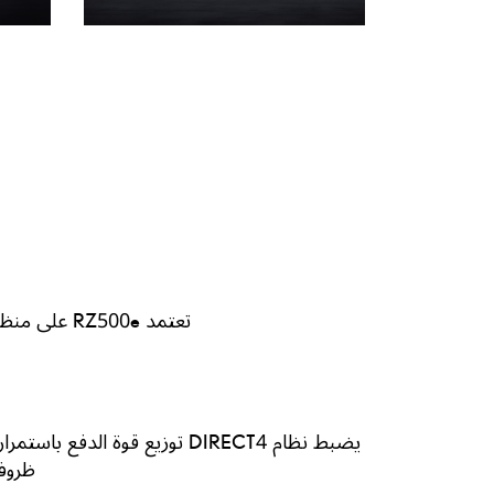
تعتمد RZ500e على منظومة دفع كهربائية بالكامل تمنحك عزماً فورياً وتسارعاً انسيابياً وهدوءاً يجعل كل رحلة ممتعة.
يضبط نظام DIRECT4 توزيع قوة
ظروف 