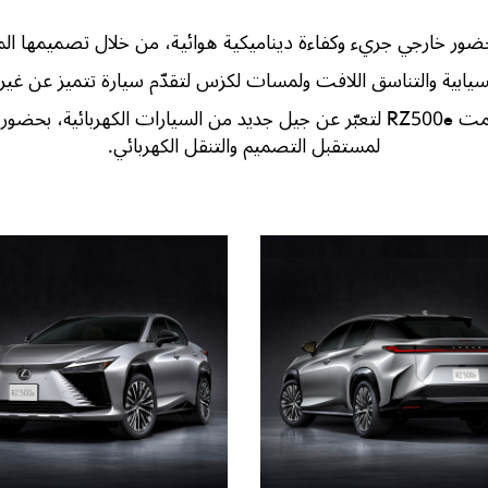
نسيابية والتناسق اللافت ولمسات لكزس لتقدّم سيارة تتميز عن غيره
وانطلاقاً من فلسفة "Seamless E-Motion"، صُممت RZ500e لتعبّر عن جيل جديد من ا
لمستقبل التصميم والتنقل الكهربائي.