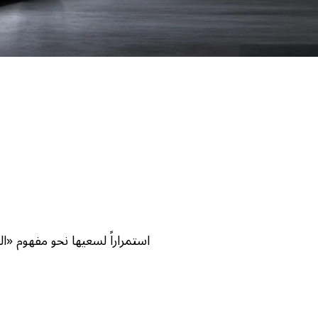
استمراراً لسعيها نحو مفهوم «القيادة الطبيعية»، ترتقي RZ500e بتجربة 