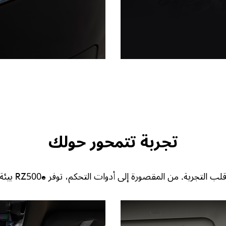
تجربة تتمحور حولك
إلى أدوات التحكم، توفر RZ500e بيئة تشعر معها بالانسجام منذ اللحظة الأولى.