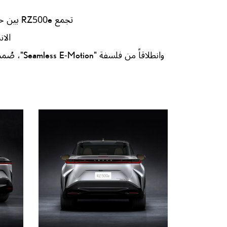
تجمع RZ500e بين حضور خارجي جريء وكفاءة ديناميكية هوائية، من خلال تصميمها المميّز. تتكامل الخطوط
الا