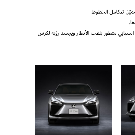
ا.
لسيارات الكهربائية، بحضور انسيابي متطور يلفت الأنظار ويجسد رؤية لكزس