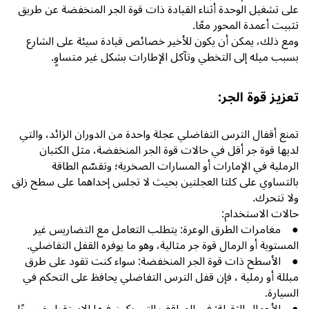
على تشغيل الوحدة أثناء القيادة ذات قوة الجر المنخفضة عن طريق
تثبيت أعمدة المحور معًا.
ومع ذلك، يمكن أن يكون للأخير خصائص قيادة سيئة على الشارع
بسبب ميله إلى التخطي وتآكل الإطارات بشكل غير متساوٍ.
تعزيز قوة الجر:
تمنع أقفال الترس التفاضلي عجلة واحدة من الدوران الزائد، والتي
لديها قوة جر أقل في حالات قوة الجر المنخفضة، مثل الكثبان
الرملية في الإمارات أو المسارات الصخرية؛ وتقسّم الطاقة
بالتساوي على كلتا العجلتين بحيث لا تجلس إحداهما على سطح زلق
ولا تتحرك.
حالات الاستخدام:
● مغامرات الطرق الوعرة: يتطلب التعامل مع التضاريس غير
المستوية أو الرمال قوة جر مثالية، وهو ما يوفره القفل التفاضلي.
● الأسطح ذات قوة الجر المنخفضة: سواء كنت تقود على طرق
مبللة أو رملية ، فإن قفل الترس التفاضلي يحافظ على التحكم في
السيارة.
● الأحمال الثقيلة: في المواقف التي يكون فيها الاستقرار ضروريًا،