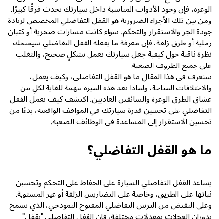
الوعرة، فإن وجود الأدوات المناسبة داخل سيارتك يحدث فرقًا كبيرًا.
ومن بين تلك الأجزاء الضرورية هو القفل التفاضلي المخصص لزيادة
جودة الجر والاستقرار والتحكم. سواء كانت مسارات صخرية أو كثبان
رملية أو طرق زلقة، فإن معرفة ما يفعله القفل التفاضلي سيمنحك
نظرة ثاقبة حول كيفية جعل سيارتك تعمل بشكلٍ صحيح، والتغلب
على جميع الظروف الصعبة.
سنعرف في هذا المقال ما هو القفل التفاضلي، وكيف يعمل،
والاختلافات المتاحة، ولماذا تعد هذه الميزة مهمة للغاية لكلِ من
عشاق الطرق الوعرة والسائقين العاديين. اكتشف كيف تعمل القفل
التفاضلي على تحسين قدرة سيارتك في المواقف الواقعية، بدءًا من
تحسين الاستقرار إلى المساعدة في الوظائف الصعبة.
ما هو القفل التفاضلي؟
يساعد القفل التفاضلي السيارة على الحفاظ على التحكم وتحسين
ثباتها على الطريق، وخاصة على التضاريس الزلقة أو غير المستوية.
وعلى النقيض من الترس التفاضلي المفتوح النموذجي، الذي يسمح
بدوران العجلات بمعدلات مختلفة، فإن القفل التفاضلي "يقفل"