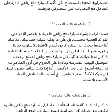
الصحراوية الخفيّة، فستحتاج بكل تأكيد لسيارة دفع رباعي قادرة على
التعامل مع التحديات التي ستعترض طريقك.
ما هو هدفك بالتحديد؟
عندما ترغب بشراء سيارة دفع رباعي فاخرة، لا يقتصر الأمر على
الفوائد العملية فحسب، بل على ما يمليه عليك إحساسك، فلا شك
أننا جميعاً نبحث عن سيارة فاخرة تُقدم الأفضل لأسلوب حياتنا
وتعززه بتجربة مثالية في كل مرة سنجلس فيها خلف عجلة القيادة.
إذا كان نمط حياتك عائلياً، فإن سيارة دفع رباعي تصلح لرحلات
التوصيل اليومية للمدرسة وقادرة على الخروج في أروع المغامرات
كل نهاية أسبوع، هي الحل الأفضل، أما إذا كنت سائقاً حضرياً فقط،
فإن مركبة
SUV
أصغر تتماشى مع أسلوب المدينة هي الخيار
الأنسب بلا شك.
هل لديك عائلة متنامية؟
إذا كان لديك عائلة متنامية، فأنت بحاجة إلى سيارة دفع رباعي فاخرة
تتكيف مع احتياجاتك المتزايدة. تتسع سيارات الدفع الرباعي