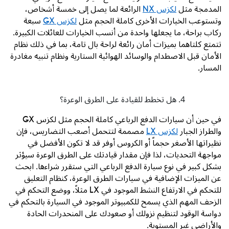
المدمجة مثل
لكزس
NX
الرائعة لما يصل إلى خمسة أشخاص،
وتستوعب الخيارات الأخرى كاملة الحجم مثل
لكزس
GX
سبعة
ركاب براحة، ما يجعلها واحدة من أنسب الخيارات للعائلات الكبيرة.
تتمتع كلتاهما بميزات أمان رائعة لراحة بال تامة، بما في ذلك نظام
الأمان قبل الاصطدام والوسائد الهوائية الستارية ونظام تنبيه مغادرة
المسار.
هل تخطط للقيادة على الطرق الوعرة؟
في حين أن سيارات الدفع الرباعي كاملة الحجم مثل لكزس
GX
والطراز الجبار
لكزس
LX
مصممة لتتحمل أصعب التضاريس، فإن
نظيراتها الأصغر حجماً أو الكروس أوفر قد لا تكون الأفضل في
مواجهة التحديات، لذا فإن مقدار قيادتك على الطرق الوعرة سيؤثر
بشكل كبير في نوع سيارة الدفع الرباعي التي ستقرر شراءها. ابحث
عن الميزات الإضافية في سيارات الطرق الوعرة، كنظام التعليق
للتحكم في الارتفاع النشط الموجود في
LX
مثلاً، ووضع التحكم في
الزحف المهم الذي يسمح للكمبيوتر الموجود في السيارة بالتحكم في
دواسة الوقود لتنظيم نزولك أو صعودك على المنحدرات الحادة
والأراضي غير المستوية.