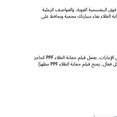
عة فوق البنفسجية القوية، والعواصف الرملية
ة الطلاء بقاء سيارتك محمية ويحافظ على
إن الحفاظ على سيارتك في حالة جيدة يعزز من فرص إعادة بيعها، وذلك من خلال دعم سوق السيارات المزدهرة في الإمارات. يعمل فيلم حماية الطلاء PPF كحاجز
يمنع الخدوش وبقع الطلاء والعيوب المحتملة التي قد تقلل من جذب المشترين. من خلال حماية هيكل سيارتك بشكل فعال، يمنح فيلم حماية الطلاء PPF مظهرًا