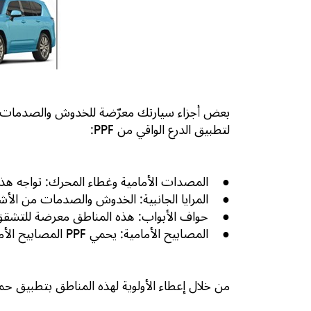
بعض أجزاء سيارتك معرّضة للخدوش والصدمات وال
لتطبيق الدرع الواقي من PPF:
● المصدات الأمامية وغطاء المحرك: تواجه هذه
● المرايا الجانبية: الخدوش والصدمات من الأش
● حواف الأبواب: هذه المناطق معرضة للتشقق عن
● المصابيح الأمامية: يحمي PPF المصابيح الأمامية من الخدوش والأضرار الناتجة عن الأشعة فوق البنفسجية، مما يضمن بقائها نظيفة وآمنة.
من خلال إعطاء الأولوية لهذه المناطق بتطبيق حما