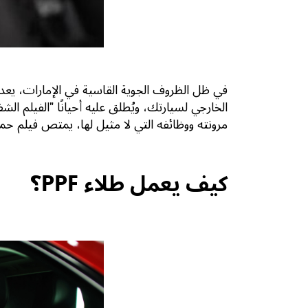
الخارجي لسيارتك، ويُطلق عليه أحيانًا "الفيلم
مرونته ووظائفه التي لا مثيل لها، يمتص فيلم حماية الطلاء (PPF) تأثير الصخور وحطام الطريق والجسيمات المحمولة جوًا، مما يحمي ط
كيف يعمل طلاء PPF؟