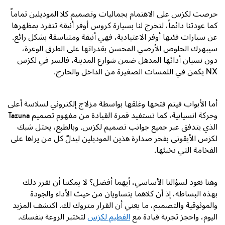
حرصت لكزس على الاهتمام بجماليات وتصميم كلا الموديلين تماماً
كما عودتنا دائماً، لتخرج لنا بسيارة كروس أوفر أنيقة تتفرد بمظهرها
عن سيارات فئتها أوفر الاعتيادية، فهي أنيقة ومتناسقة بشكل رائع.
سيبهرك الخلوص الأرضي المحسن بقدراتها على الطرق الوعرة،
دون نسيان أدائها المذهل ضمن شوارع المدينة، فالسر في لكزس
NX
يكمن في اللمسات الصغيرة من الداخل والخارج.
أما الأبواب فيتم فتحها وغلقها بواسطة مزلاج إلكتروني لسلاسة أعلى
وحركة انسيابية، كما تستفيد قمرة القيادة من مفهوم تصميم
Tazuna
الذي يتدفق عبر جميع جوانب تصميم لكزس. وبالطبع، يحتل شبك
لكزس الأيقوني بفخر صدارة هذين الموديلين ليدلّ كل من يراها على
الفخامة التي تخبئها.
وهنا نعود لسؤالنا الأساسي، أيهما أفضل؟ لا يمكننا أن نقرر ذلك
بهذه البساطة، إذ أن كلاهما يتساويان من حيث الأداء والجودة
والموثوقية والتصميم، ما يعني أن القرار متروك لك. اكتشف المزيد
اليوم، واحجز تجربة قيادة مع
الفطيم لكزس
لتختبر الروعة بنفسك.