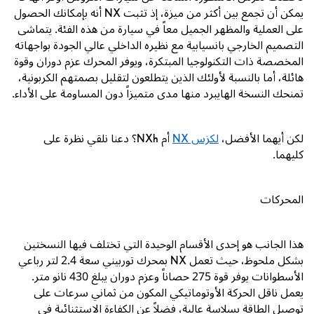
يمكن أن تجمع بين أكثر من ميزة، إذ تثبت
NX
أنه بإمكانك الحصول
على العملية والمظهر الجميل معاً في سيارة من هذه الفئة. يتماشى
التصميم الخارجي بانسيابية مع نظيره الداخلي عالي الجودة بواجهاته
المخصصة ذات التكنولوجيا المبتكرة، ويوفر المحرك عزم دوران وقوة
هائلة، أما بالنسبة لأولئك الذين يتطلعون لتقليل بصمتهم الكربونية،
تمنحك النسخة الهايبرد منها مدى متميزاً دون المساومة على الأداء.
لكن أيهما الأفضل،
لكزس
NX
أم
NXh
؟ دعنا نلقي نظرة على
كليهما.
المحركات
هذا الجانب هو إحدى الأقسام الوحيدة التي تختلف فيها النسختين
بشكل ملحوظ، حيث تعمل
NX
بمحرك توربيني سعة
2.4
لتر رباعي
الأسطوانات يوفر قوة
275
حصاناً وعزم دوران يبلغ
430
نانو متر.
يعمل ناقل الحركة الأوتوماتيكي المكون من ثماني سرعات على
توصيل الطاقة بسلاسة عالية، فضلاً عن الكفاءة الاستثنائية في