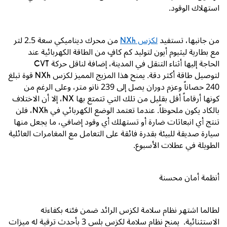
استهلاك الوقود.
من جانبها، تستفيد
لكزس
NXh
من محرك ديناميكي سعة
2.5
لتر
مع بطارية ليثيوم أيون لتوليد كم كافٍ من الطاقة الكهربائية عند
الحاجة إليها أثناء التنقل في المدينة، إضافة لناقل حركة
CVT
لتوصيل طاقة أكثر دقة. يمنح هذا المزيج المميز لكزس
NXh
قوة تبلغ
240
حصاناً وعزم دوران يصل إلى
239
نانو متر، وعلى الرغم من
كونها أرقاماً أقل بقليل من تلك التي تتمتع بها
NX
، إلا أن الاختلاف
بالكاد يكون ملحوظاً. عندما تعتمد الوضع الكهربائي في
NXh
، فلن
تنتج أي انبعاثات ضارة أو تستهلك أي وقود إضافي، ما يجعل منها
سيارة صديقة للبيئة بقدرة فائقة على التعامل مع المغامرات العائلية
الطويلة في عطلات الأسبوع.
أنظمة أمان محسنة
لطالما اشتهر نظام سلامة لكزس الرائد ضمن فئته بكفاءته
الاستثنائية. يمنح نظام سلامة لكزس بلس
3
بأحدث ترقية له ميزات