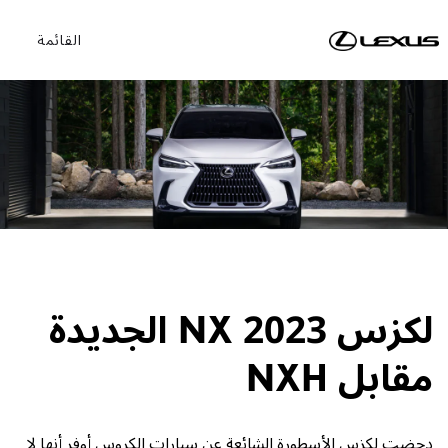
القائمة
لكزس NX 2023 الجديدة
مقابل NXH
دحضت لكزس الأسطورة الشائعة عن سيارات الكروس أوفر أنها لا