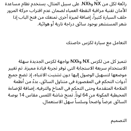
رائعة لكل من
NX
و
NXh
. على سبيل المثال، يستخدم نظام مساعدة
الأمان تقنية مراقبة النقطة العمياء لضمان عدم اقتراب حركة المرور
خلف السيارة كثيراً، إضافة لميزة أخرى تمنعك من فتح الباب إذا
شعر المستشعر بوجود سائق دراجة نارية أو هوائية.
التعامل مع سيارة لكزس خاصتك
تتميز كل من لكزس
NX
و
NXh
بواجهة لكزس الجديدة سهلة
الاستخدام سريعة الاستجابة التي توفر تجربة قيادة مميزة. تم تغيير
موضعها لتسهيل الوصول إليها دون تشتيت الانتباه، إذ تضع جميع
أدوات التحكم في المقصورة في متناول السائق، بدءً من أنظمة
الملاحة المتقدمة وحتى التحكم في المناخ والترفيه، إضافة للإضاءة
المحيطية المكونة من
64
لوناً. تمنح شاشة اللمس مقاس
14
بوصة
السائق عرضاً واضحاً وسلساً سهل الاستعمال.
التصميم