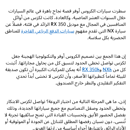
سطرت سيارات الكروس أوفر قصة نجاح باهرة في عالم السيارات
خلال السنوات العشر الماضية، وكالعادة، كانت لكزس من أوائل
المنافسين في المجال مع موديل
RX 350
الرائد في فئته، فضلاً عن
سيارة
NX
التي تقدم مفهوم
سيارات الدفع الرباعي الفاخرة
للمناطق
الحضرية بكل سلاسة.
إن هذا الجمع بين تصميم الكروس أوفر والتكنولوجيا الهجينة جعل
لكزس تواصل تخطي الحدود لتسبق كل من يحاول مجاراتها. أثبتت
كل من
NXh
و
RX 350h
أنه يمكن للمركبات الكبيرة أن تكون صديقة
للبيئة تماماً كنظيراتها الأصغر، وأن لكزس لا تخشى أبداً تحدي
التفكير التقليدي والنظر خارج الصندوق.
إذن، ما هي المرحلة التالية من اختبار الروعة؟ تواصل لكزس الابتكار
وتخطي الحدود وصقل التصاميم مع جميع سياراتها الجديدة، وذلك
بفضل الحضور الأنيق وتحسينات القيادة التي تمنح سائقيها تجربة لا
تًنسى، دون نسيان رفضها المطلق للتنازل عن الجودة أو الموثوقية أو
الأداء الرائع، باعتبارها أجزاء أساسية من إرثها العريق.