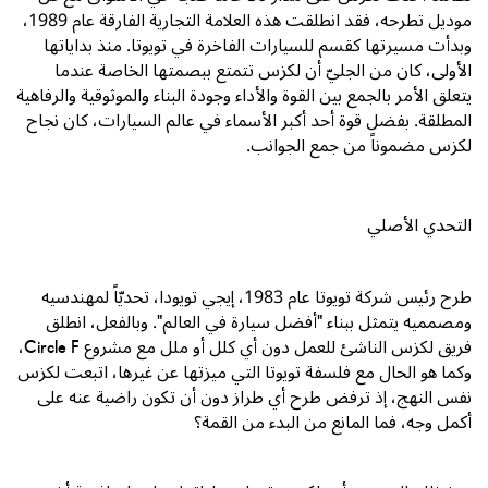
موديل تطرحه، فقد انطلقت هذه العلامة التجارية الفارقة عام
1989
،
وبدأت مسيرتها كقسم للسيارات الفاخرة في تويوتا. منذ بداياتها
الأولى، كان من الجليّ أن لكزس تتمتع ببصمتها الخاصة عندما
يتعلق الأمر بالجمع بين القوة والأداء وجودة البناء والموثوقية والرفاهية
المطلقة. بفضل قوة أحد أكبر الأسماء في عالم السيارات، كان نجاح
لكزس مضموناً من جمع الجوانب.
التحدي الأصلي
طرح رئيس شركة تويوتا عام
1983
، إيجي تويودا، تحديّاً لمهندسيه
ومصمميه يتمثل ببناء "أفضل سيارة في العالم". وبالفعل، انطلق
فريق لكزس الناشئ للعمل دون أي كلل أو ملل مع مشروع
Circle F
،
وكما هو الحال مع فلسفة تويوتا التي ميزتها عن غيرها، اتبعت لكزس
نفس النهج، إذ ترفض طرح أي طراز دون أن تكون راضية عنه على
أكمل وجه، فما المانع من البدء من القمة؟