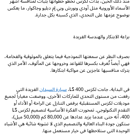
منذ ذلك الحين، بدأت لكزس تخطو خطواتها بثبات لمنافسة أشهر
الأسماء الأوروبية مثل أودي وبورش وبي إم دبليو وجاكوار، ما يعكس
بوضوح عزمها على التحدي، الذي كسبته بكل جدارة.
براعة الابتكار والهندسة الفريدة
بصرف النظر عن سمعتها النموذجية فيما يتعلق بالموثوقية والفخامة،
فهي أيضاً تُعرف بكسرها للقواعد وخروجها عن المألوف، الأمر الذي
يترك منافسيها عاجزين عن مواكبة ابتكارها.
في البداية، جاءت لكزس
LS 400
،
سيارة السيدان
الفريدة التي
رفعت من مستوى التحدي للماركات الأخرى، ووضعت معياراً لجميع
موديلات لكزس المستقبلية برفض التنازل عن الراحة أو الأداء أو
التقدم التكنولوجي. تمحورت الفكرة الأساسية لتصميم لكزس
LS
400
، أنه حتى عندما يزيد عدادها عن
80,000
كم (
50,000
ميل)،
ستكون جودة البناء العالية والتصميم الذي لا تشوبه شائبة هي الأشياء
الوحيدة التي ستلاحظها في خيار مستعمل منها.