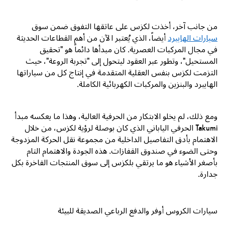
من جانب آخر، أخذت لكزس على عاتقها التفوق ضمن سوق
سيارات الهايبرد
أيضاً، الذي يُعتبر الآن من أهم القطاعات الحديثة
في مجال المركبات العصرية. كان مبدأها دائماً هو "تحقيق
المستحيل"، وتطور عبر العقود ليتحول إلى "تجربة الروعة"، حيث
التزمت لكزس بنفس العقلية المتقدمة في إنتاج كل من سياراتها
الهايبرد والبنزين والمركبات الكهربائية الكاملة.
ومع ذلك، لم يخلو الابتكار من الحرفية العالية، وهذا ما يعكسه مبدأ
Takumi
الحرفي الياباني الذي كان بوصلة لرؤية لكزس، من خلال
الاهتمام بأدق التفاصيل الداخلية من مجموعة نقل الحركة المزدوجة
وحتى الضوء في صندوق القفازات. هذه الجودة والاهتمام التام
بأصغر الأشياء هو ما يرتقي بلكزس إلى سوق المنتجات الفاخرة بكل
جدارة.
سيارات الكروس أوفر والدفع الرباعي الصديقة للبيئة