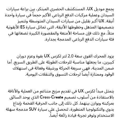
يجمع موديل
UX
، المستكشف الحضري المبتكر، بين براعة سيارات
السيدان وعملية مركبات الدفع الرباعي الأكبر حجماً في سيارة واحدة
أنيقة.
UX
أكبر بقليل من سيارات السيدان المتوسطة وتتميز
بتصميمها المذهل وخطوطها الأنيقة، التي تماثل سيارة
ES
الأيقونية
مثلاً، مع ذلك فإن مساحة الأمتعة والمقصورة الكبيرة تضعانها في
فئة سيارات الدفع الرباعي المدمجة بجدارة.
يزود المحرك القوي سعة
2.0
لتر لكزس
UX
بقوة وعزم دوران
كبيرين، ما يجعلها مناسبة للرحلات الطويلة على الطريق السريع. أما
ضمن المدينة، فهي سريعة الحركة ورشيقة وفعالة في استهلاك
الوقود وممتازة أيضاً لرحلات التسوق والتنقلات اليومية.
يتمثل مبدأ لكزس
UX
في تقديم مزيج متناغم من العملية والأناقة
بالاستفادة من أسلوب تصميم
Cross-Create
الذي يوحد السائق
بمركبته ويوازن بينهما. كل ذلك إلى جانب الحرفية الفخمة بإبداع
يدوي والتكنولوجيا المتطورة، لنحصل على سيارة
SUV
مدمجة سهلة
الاستخدام وتوفر تجربة قيادة رائعة أيضاً.