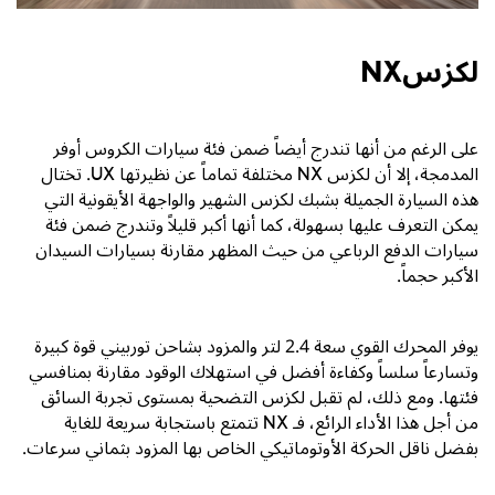
لكزسNX
على الرغم من أنها تندرج أيضاً ضمن فئة سيارات الكروس أوفر
المدمجة، إلا أن لكزس
NX
مختلفة تماماً عن نظيرتها
UX
. تختال
هذه السيارة الجميلة بشبك لكزس الشهير والواجهة الأيقونية التي
يمكن التعرف عليها بسهولة، كما أنها أكبر قليلاً وتندرج ضمن فئة
سيارات الدفع الرباعي من حيث المظهر مقارنة بسيارات السيدان
الأكبر حجماً.
يوفر المحرك القوي سعة
2.4
لتر والمزود بشاحن توربيني قوة كبيرة
وتسارعاً سلساً وكفاءة أفضل في استهلاك الوقود مقارنة بمنافسي
فئتها. ومع ذلك، لم تقبل لكزس التضحية بمستوى تجربة السائق
من أجل هذا الأداء الرائع، فـ
NX
تتمتع باستجابة سريعة للغاية
بفضل ناقل الحركة الأوتوماتيكي الخاص بها المزود بثماني سرعات.