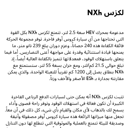
لكزس NXh
مدعومة بمحرك
HEV
سعة
2.5
لتر، تتمتع لكزس
NXh
بكل القوة
التي تحتاجها من أي سيارة كروس أوفر فاخرة. توفر مجموعة الحركة
فائقة الكفاءة هذه
240
حصاناً، وعزم دوران يبلغ
239
نانو متر، ما
يمنحها قيادة استثنائية وقدرة على مواجهة أعتى التضاريس. أما فيما
يتعلق باستهلاك الوقود، فمعدلاتها تتميز بالكفاءة العالية أيضاً، إذ
تبلغ حوالي
21.5
كم/لتر، ومع خزان بسعة
55
لتر، ستستمتع مع
NXh
بنطاق يصل إلى
1200
كم تقريباً للتعبئة الواحدة، والذي يمكن
مقارنته بجدارة بـ
ESh
الأصغر والأخف وزناً.
تثبت لكزس
NXh
أنه يمكن حتى لسيارات الدفع الرباعي الفاخرة
الكبيرة أن تكون فعالة في استهلاك الوقود وتوفر راحة قصوى وأداء
يسمح لك بالذهاب لأي مكان والقيام بأي شيء، كل ذلك في آن معاً.
تجعل منها ميزاتها الرائعة هذه سيارة كروس أوفر مصقولة وأنيقة
وصديقة للبيئة تتمتع بالعملية والموثوقية التي تتطلع لها دون التنازل