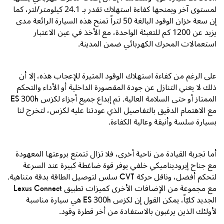
لمستوى آخر ويمنحها كفاءة استهلاك تقدر بـ
24.1
كيلومتر/لتر، كما
إن سعة خزان الوقود البالغة
50
لتراً تمنح هذه السيارة الرائعة مدى
يزيد عن
1200
كم للتعبئة الواحدة، مع الأخذ في عين الاعتبار
استعمالات المحرك الكهربائي ضمن المدينة.
على الرغم من كفاءة استهلاك الوقود المثيرة للإعجاب هذه، إلا أن
ذلك لا يعني التنازل عن جودة المقصورة الداخلية أو الأداء والتحكم
الممتاز أو حتى السلامة العالية. تم إبداع جميع أجزاء لكزس
ES 300h
مع الاهتمام الدقيق بالتفاصيل الذي عودتنا عليه لكزس، لتخرج لنا
بسيارة سلسة وأنيقة وعالية الكفاءة.
أما تجربة القيادة من ناحية أخرى، فلا تزال تتمتع بروعتها المعهودة
مع جناح إيروديناميكي خلفي يوفر قوة ضاغطة كبيرة عند السرعة
لتحكم أفضل، وناقل حركة
CVT
سلس لتوصيل الطاقة بدقة متناهية.
مع مجموعة من الإضافات الأخرى كميزات تطبيق
Lexus Connect
الجديد كليّاً، يمكن القول إن لكزس
ES 300h
هي سيارة مناسبة
لأولئك الذين يرغبون بالاستفادة من أخر قطرة وقود.