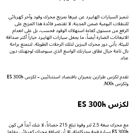
تتميز السيارات الهايبرد عن غيرها
بمزيج
محرك وقود وآخر كهربائي
للتنقلات اليومية ضمن المدينة. لا تقتصر فائدة هذا المزيج على
الرفع من مستوى كفاءة استهلاك الوقود فحسب، بل على انعدام
الانبعاثات الضارة أيضاً، ما يجعل سيارات الهايبرد خياراً أكثر صداقة
للبيئة. يأتي دور محرك البنزين لتلك الرحلات الطويلة، لتتمتع براحة
بال تامة حيال نطاق سيارتك الواسع الذي سيوصلك لوجهتك دون
عناء.
تقدم لكزس طرازين يتميزان باقتصاد استثنائيين – لكزس
ES 300h
ولكزس
NXh
.
لكزس ES 300h
مع محرك سعة
2.5
لتر وقوة تبلغ
215
حصاناً، لا شك أبداً في كون
ES 300h
سيارة قوية ومتكاملة، إلا أن إضافة محرك كهربائي ينقلها