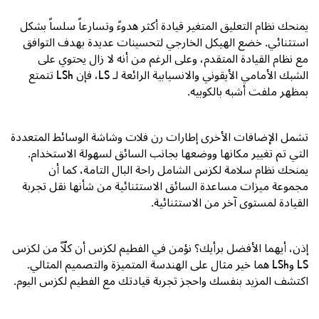
يمنحك نظام التعليق المتغير قيادة أكثر هدوءً وتسارعاً سلساً بشكل
استثنائي. خضع الهيكل الخارجي لتحسينات عديدة بهدف التوافق
مع نظام القيادة المتقدم، وعلى الرغم من أنه لا زال يحتوي على
الشبك الأمامي الأيقوني والانسيابية الرائعة لـ
LS
، فإن
LSh
تتمتع
بمظهر ملفت أشبه بالكوبيه.
تشمل الإضافات الأخرى إطارات رن فلات وشاشة الوسائط المتعددة
التي تم تغيير مكانها ووضعها بجانب السائق لسهولة الاستخدام.
يمنحك نظام سلامة لكزس الشامل راحة البال التامة، كما أن
مجموعة ميزات مساعدة السائق الاستثنائية من شأنها نقل تجربة
القيادة لمستوى آخر من الاستثنائية.
إذن، أيهما الأفضل برأيك؟ نؤمن في الفطيم لكزس أن كلّاً من لكزس
LS
و
LSh
هما خير مثال على الهندسة المتميزة والتصميم المثالي.
اكتشف المزيد بنفسك واحجز تجربة قيادتك مع الفطيم لكزس اليوم.