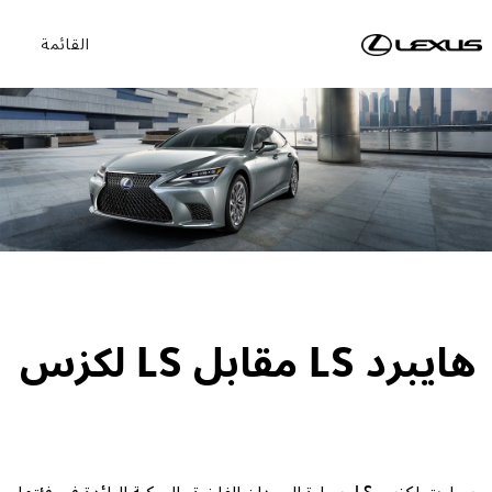
القائمة
لكزس LS مقابل LS هايبرد