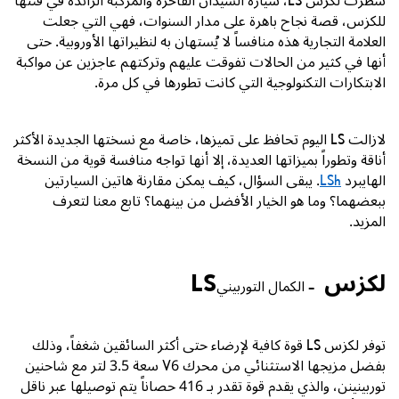
سطرت لكزس
LS
، سيارة السيدان الفاخرة والمركبة الرائدة في فئتها
للكزس، قصة نجاح باهرة على مدار السنوات، فهي التي جعلت
العلامة التجارية هذه منافساً لا يُستهان به لنظيراتها الأوروبية. حتى
أنها في كثير من الحالات تفوقت عليهم وتركتهم عاجزين عن مواكبة
الابتكارات التكنولوجية التي كانت تطورها في كل مرة.
لازالت
LS
اليوم تحافظ على تميزها، خاصة مع نسختها الجديدة الأكثر
أناقة وتطوراً بميزاتها العديدة، إلا أنها تواجه منافسة قوية من النسخة
الهايبرد
LSh
. يبقى السؤال، كيف يمكن مقارنة هاتين السيارتين
ببعضهما؟ وما هو الخيار الأفضل من بينهما؟ تابع معنا لتعرف
المزيد.
لكزس LS
– الكمال التوربيني
توفر لكزس
LS
قوة كافية لإرضاء حتى أكثر السائقين شغفاً، وذلك
بفضل مزيجها الاستثنائي من محرك
V6
سعة
3.5
لتر مع شاحنين
توربينينن، والذي يقدم قوة تقدر بـ
416
حصاناً يتم توصيلها عبر ناقل