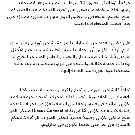
حركة أوتوماتيكي يحتوي
10
سرعات ويتميز بسرعة الاستجابة
وسهولة الاستخدام ما يضفي على تجربة القيادة متعة خالصة، كما
يمنح الجسم المنخفض والتعليق القوي مهارات مناورة ممتازة حتى
عند أصعب المنعطفات الجبلية.
على عكس العديد من السيارات المزودة بشاحن توربيني في سوق
اليوم، ارتأت لكزس أن وحدات التيربو الحالية ليست الخيار الأمثل
لموديل
LS
، لذلك عزمت على البحث والتطوير المستمر لتخرج لنا
بوحدات جديدة مثالية، والنتيجة هي تيربو يستجيب بسرعة عالية
ليمنحك القوة الفورية عند الحاجة إليها.
تماماً كالشاحن التوربيني، تمتلئ
لكزس LS
بتحسينات مثيرة
للاهتمام في المقصورة وتحت غطاء المحرك. تمنحك حزمة سلامة
لكزس الرائدة في فئتها راحة البال التامة وتعزز من تجربة قيادتك،
إضافة لاستفادة لكزس
LS
من نظام
Lexus Connect
المبتكر، الذي
يمنح مالكي لكزس وصولاً حصرياً لبعض الميزات الرائعة كالتحكم
بالسيارة من بعد حتى عندما يكونون في منازلهم.