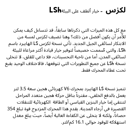
لكزس LSh
– خيار ألطف على البيئة
مع كل هذه الميزات التي ذكرناها سابقاً، قد تتساءل كيف يمكن
للأمر أن يكون أفضل من ذلك؟ وهنا تضيف لكزس لمسة من
الابتكار لسائقي الجيل الجديد. تأتي نسخة لكزس
LS
الهايبرد باسم
LSh
، والتي صُممت خصيصاً لتوفير خيار قيادة أكثر مراعاة للبيئة
لسائقي المدن. أما من ناحية التحسينات، فلا داعي للقلق، لا تتخلى
نسخة
LSh
عن جميع التطويرات التي تتوقعها، فالاختلاف الوحيد يقبع
تحت غطاء المحرك فقط.
تتميز نسخة
LS
الهايبرد بمحرك
V6
كهربائي هجين سعة
3.5
لتر
يعمل بالدفع الخلفي، مقترناً بناقل حركة هجين متعدد المراحل
لتنتقي إما خيار البنزين القياسي أو الطاقة الكهربائية للتنقلات
القصيرة في أرجاء المدينة. يقدم هذا المحرك المزدوج قوة تبلغ
354
حصاناً، ولكنه لا يتخلى عن الكفاءة العالية أيضاً، حيث يبلغ معدل
استهلاكه للوقود حوالي
16.1
كم/لتر.