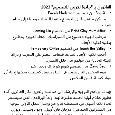
الفائزون بـ "جائزة لكزس للتصميم" 2023
• Fog-X من تصميم Pavels Hedström
مسكن متنقل قابل للتوسيع يلتقط الضباب ويحوله إلى مياه
شرب.
• Print Clay Humidifier من تصميم Jiaming Liu
مرطب للهواء مصنوع من السيراميك المعاد تدويره ومطبوع
بتقنية ثلاثية الأبعاد.
• Touch the Valley من تصميم Temporary Office
أحجية ثلاثية الأبعاد تساعد ضعاف البصر على التعرف وإدراك
البيئة المادية من حولهم من خلال اللمس.
• Zero Bag من تصميم كيونغ هو بارك ويجين هيو
عبوة الملابس التي تذوب في الماء وتعمل كمنظف يمكنها إزالة أي
مواد كيميائية من الملابس.
يهدف برنامج التوجيه والإرشاد الى مناقشة وتعزيز أفكار الفائزين أثناء
تطوير نماذج أولية تجسد مقترحاتهم. وبدأ البرنامج، الذي سيستمر
لمدة ثلاثة أشهر، في منتصف يناير مع ورشة العمل الأولى بتوجيه
من المشرفين المبدعين: مرجان فان أوبيل، وجو دوسيت، ويوري