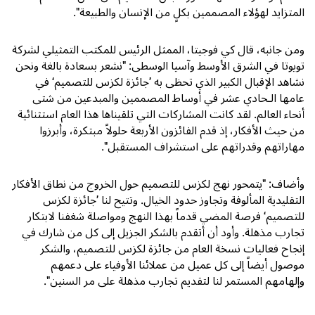
المتزايد لهؤلاء المصممين بكلٍ من الإنسان والطبيعة".
ومن جانبه، قال كي فوجيتا، الممثل الرئيس للمكتب التمثيلي لشركة
تويوتا في الشرق الأوسط وآسيا الوسطى: "نشعر بسعادة بالغة ونحن
نشاهد الإقبال الكبير الذي تحظى به ’جائزة لكزس للتصميم‘ في
عامها الـحادي عشر في أوساط المصممين والمبدعين من شتى
أنحاء العالم. لقد كانت المشاركات التي تلقيناها هذا العام استثنائية
من حيث الأفكار، إذ قدم الفائزون الأربعة حلولاً مبتكرة، وأبرزوا
مهاراتهم وقدراتهم على استشراف المستقبل".
وأضاف: "يتمحور نهج لكزس للتصميم حول الخروج من نطاق الأفكار
التقليدية المألوفة وتجاوز حدود الخيال. وتتيح لنا ’جائزة لكزس
للتصميم‘ فرصة المضي قدماً بهذا النهج ومواصلة شغفنا لابتكار
تجارب مذهلة. وأود أن أتقدم بالشكر الجزيل إلى كل من شارك في
إنجاح فعاليات نسخة العام من جائزة لكزس للتصميم، والشكر
موصول أيضاً إلى كل عميل من عملائنا الأوفياء على دعمهم
وإلهامهم المستمر لنا لتقديم تجارب مذهلة على مر السنين".