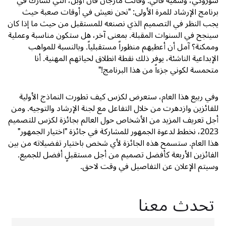
سوزوكي، وسمية فالي. وقالت مارجان فان أوبل، التي تشارك في
برنامج الإرشاد للمرة الأولى: "نحن نعيش في أوقات صعبة حيث
يجب النظر في التصميم الذي نصنعه للمستقبل من حيث ما إذا كان
سينجح في السنوات المقبلة. بمعنى آخر، هل ستكون مناسبة وعملية
وممكنة؟ آمل أن أعطيهم منظوراً مستقبلياً. وبالنسبة للمواهب
الإبداعية الناشئة، يوفر ذلك نقطة انطلاق لحياتهم المهنية. أنا
متحمسة لكوني جزءاً من هذا البرنامج!"
وفي ربيع هذا العام، ستعرض لكزس كيف تطورت النماذج الأولية
للفائزين وازدهرت من خلال التفاعل مع لجنة الإرشاد والتوجيه. ومن
أجل تعريف المزيد من الأشخاص حول العالم بجائزة لكزس للتصميم
2023، نخطط لدعوة الجمهور للمشاركة في جائزة "اختيار الجمهور"
هذا العام. ستسمح هذه الجائزة لأي شخص باختيار تفضيلاته من بين
الفائزين الأربعة كأفضل تصميم من أجل مستقبلٍ أفضل للجميع.
وسيتم الإعلان عن التفاصيل في وقت لاحق.
تحدث معنا