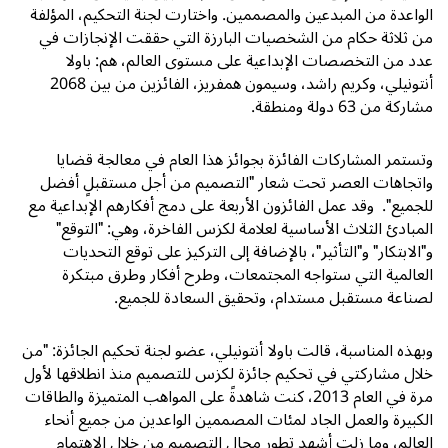
الواعدة من المبدعين والمصممين. واختارت لجنة التحكيم، المؤلفة
من ثلاثة حكام من الشخصيات البارزة التي حققت الإنجازات في
عدد من التخصصات الإبداعية على مستوى العالم، هم: باولا
أنتونيلي، وكريم راشد، وسيمون همفريز، الفائزين من بين 2068
مشاركة من 63 دولة ومنطقة.
وتستمر المشاركات الفائزة بجوائز هذا العام في معالجة قضايا
واتجاهات العصر تحت شعار "التصميم من أجل مستقبلٍ أفضل
للجميع". وقد عمل الفائزون الأربعة على دمج أفكارهم الإبداعية مع
المبادئ الثلاث الأساسية لعلامة لكزس الفاخرة، وهي: "التوقع"
و"الابتكار" و"التأثير"، بالإضافة إلى التركيز على توقع التحديات
العالمية التي ستواجه المجتمعات، وطرح أفكار وطرق مبتكرة
لصناعة مستقبل مستدام، وتحقيق السعادة للجميع.
وبهذه المناسبة، قالت باولا أنتونيلي، عضو لجنة تحكيم الجائزة: "من
خلال مشاركتي في تحكيم جائزة لكزس للتصميم منذ انطلاقها لأول
مرة في العام 2013، كنت شاهدةً على المواهب المتميزة والطاقات
الكبيرة والعمل الجاد لمئات المصممين الواعدين من جميع أنحاء
العالم، وما زلت أشهد تطور مجال التصميم من خلال الاهتمام