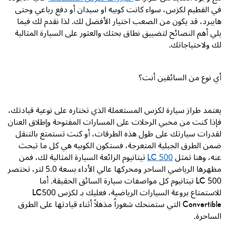
في الفطيم لكزس، سواء كانت كوبيه او سيدان أو دفع رباعي وحتى
هايبرد، قد يكون من الصعب اختيار الأفضل لك. لذا نقدم لك فيما
يلي أهم النصائح لتضييق نطاق بحثك والعثور على السيارة المثالية
لك ولاحتياجاتك.
أي نوع من السائقين أنت؟
يعتمد طراز سيارة لكزس المستعملة الذي تختاره على نوعية قيادتك،
فإذا كنت من محبي الرحلات على المسارات المفتوحة وإطلاق العنان
لقدرات سيارتك على طول هذه الطرقات، أو كنت تستمتع بالتنقل
ضمن الطرق الجبلية المتعرجة، فستكون الكوبيه هي كل ما تبحث
عنه، وهنا تمثل
LC 500
تيتانيوم
الرائعة السيارة المثالية لك، فمن
مظهرها الرياضي الساحر ومحركها عالي الأداء بسعة 5.0 لتر، تختصر
LC 500
تيتانيوم كل مواصفات سيارة السائق الحقيقة. أما
للاستمتاع بروعة السيارات الرياضية، فعليك بـ لكزس
LC500
Convertible
التي ستمنحك شعوراً مذهلاً أثناء قيادتها على الطرق
الساحرة.