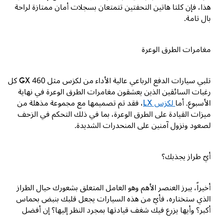
هذا، فإن كلتا هاتين التحفتين تتمتعان بسجلات أمان ممتازة لراحة
بال تامة.
مغامرات الطرق الوعرة
تلبي سيارات الدفع الرباعي عالية الأداء من لكزس مثل
GX 460
كل
رغبات السائقين الذين يعشقون مغامرات الطرق الوعرة في نهاية
الأسبوع. أما
لكزس
LX
، فقد تم تصميمها مع مجموعة مذهلة من
ميزات القيادة على الطرق الوعرة، بما في ذلك التحكم في الزحف
لصعود ونزول آمنين على المنحدرات الشديدة.
أيّ طراز يجذبك؟
أخيراً، يبرز العنصر الأهم وهو العامل المتعلق بشعورك حيال الطراز
الذي ستختاره، فأيّ من هذه السيارات يجعل قلبك بنبض بحماس
أكبر؟ وأيها يزرع فيك شغف قيادتها بمجرد النظر إليها؟ إن أفضل