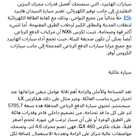
سيارات الهايبرد، التي ستمنحك أفضل قدرات محرك البنزين
التقليدي إلى جانب توفير الكهربائي. تعتبر سيارة السيدان هايبرد
ESh
حلاً مثالياً من جميع النواحي، وذلك مع كفاءة الطاقة الكهربائية
لتنقلات المدينة والنطاق الكبير لرحلات الطرق المفتوحة. أما لشيء
أكثر قوة وضخامة، تثبت لكزس
NXh
أن مركبات الدفع الرباعي
أيضاً يمكن أن تكون صديقة للبيئة، حيث تجمع أداء سيارات الهايبرد
مع جميع مزايا سيارات الدفع الرباعي المدمجة إلي جانب سيارات
الكروس أوفر.
سيارة عائلية
تعد المساحة والأمان والراحة أهم ثلاثة عوامل ينبغي مراعاتها عند
اختيار شيء يناسب العائلة، وخير مثال على ذلك هي
لكزس LX
سيجنتشر. تحتوي سيارة الدفع الرباعي المذهلة هذه بسعة 5.7
570
لتر على كل ما قد تحتاجه، من تصميم داخلي فاخر وقدرات هائلة
على الطرق الوعرة أو على أي مسار ترغب في عبوره. لحجم أصغر
قليلاً، عليك
بلكزس
GX 460
، فهي تضم محرك 4.6 لتر، وتمنحك
مواصفات عالية تتركز على الراحة وتعددية الاستعمال. إضافة لكل