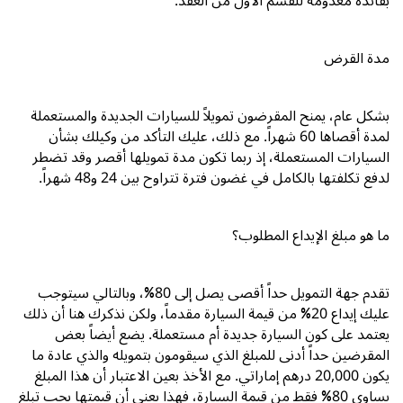
بفائدة معدومة للقسم الأول من العقد.
مدة القرض
بشكل عام، يمنح المقرضون تمويلاً للسيارات الجديدة والمستعملة
لمدة أقصاها
60
شهراً. مع ذلك، عليك التأكد من وكيلك بشأن
السيارات المستعملة، إذ ربما تكون مدة تمويلها أقصر وقد تضطر
لدفع تكلفتها بالكامل في غضون فترة تتراوح بين
24
و
48
شهراً.
ما هو مبلغ الإيداع المطلوب؟
تقدم جهة التمويل حداً أقصى يصل إلى
80%
، وبالتالي سيتوجب
عليك إيداع
20%
من قيمة السيارة مقدماً، ولكن نذكرك هنا أن ذلك
يعتمد على كون السيارة جديدة أم مستعملة. يضع أيضاً بعض
المقرضين حداً أدنى للمبلغ الذي سيقومون بتمويله والذي عادة ما
يكون
20,000
درهم إماراتي. مع الأخذ بعين الاعتبار أن هذا المبلغ
يساوي
80%
فقط من قيمة السيارة، فهذا يعني أن قيمتها يجب تبلغ