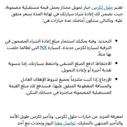
تعتبر
حلول لكزس
خيار تمويل ممتاز يحمل قيمة مستقبلية مضمونة،
حيث نضمن لك إعادة شراء سيارتك في نهاية المدة بسعر متفق
عليه. وبالتالي ستكون أمامك عدة خيارات هي:
التجديد: وفيه يمكنك استثمار مبلغ إعادة الشراء المضمون في
الترقية لسيارة لكزس جديدة، كسيارة
NX
التي لطالما حلمت
بها مثلاً.
الاحتفاظ: ادفع المبلغ المتبقي واحتفظ بسيارتك، إما بتسوية
نقدية أخيرة أو بإعادة التمويل.
الإرجاع: إذا كنت ملتزماً بجميع شروط الإهلاك العادل
والمسافة المقطوعة المتفق عليها، فسندفع لك مبلغ القيمة
المستقبلية المضمونة مباشرة في حسابك البنكي.
لمعرفة المزيد عن خيارات حلول لكزس، وتأجير لكزس طويل الأمد
والتأجير المنتهي بالتمليك،
تواصل معنا
اليوم وتحدث مع أحد